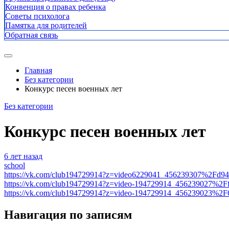
Конвенция о правах ребенка
Советы психолога
Памятка для родителей
Обратная связь
Главная
Без категории
Конкурс песен военных лет
Без категории
Конкурс песен военных лет
6 лет назад
school
https://vk.com/club194729914?z=video6229041_456239307%2Fd9
https://vk.com/club194729914?z=video-194729914_456239027%2
https://vk.com/club194729914?z=video-194729914_456239023%2F
Навигация по записям