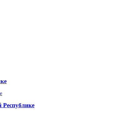
ике
 Республике