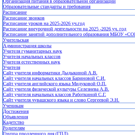
Организация питания в образовательной организации
Образовательные стандарты и требования
Расписание
Расписание звонков
Расписание уроков на 2025-2026 уч.год
Расписание внеурочной деятельности на 2025 -2026 уч. год
Расписание занятий дополнительного образования МБОУ «СО
Учительская
Администрация школы
Учителя гуманитарных наук
Учителя начальных классов
Учителя естественных наук
Учителя
Cайт учителя информатики Дыдыкиной А.В.
Сайт учителя начальных классов Бариновой С.И.
Сайт учителя английского языка Мидуковой О.П.
Сайт учителя физической культуры Селезнева А.В.
Сайт учителя начальных классов Работкиной С.Г.
Сайт учителя чувашского языка и слово Сергеевой Э.Н.
Ученикам
Достижения
Объявления
Кадетство
Родителям
Группа продленного дня (ГПД)