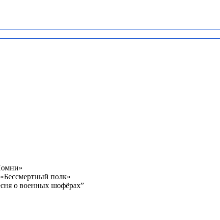
Помни»
 «Бессмертный полк»
сня о военных шофёрах”