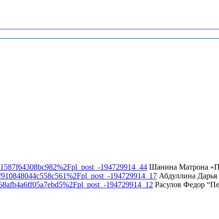
41587f64308bc982%2Fpl_post_-194729914_44
Шанина Матрона «
Ff910848044c558c561%2Fpl_post_-194729914_17
Абдуллина Дарья
68afb4a6ff05a7ebd5%2Fpl_post_-194729914_12
Расулов Федор “Пе