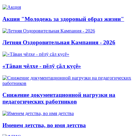
Акция "Молодежь за здоровый образ жизни"
Летняя Оздоровительная Кампания - 2026
«Тăван чĕлхе - пĕлÿ çăл куçĕ»
Снижение документационной нагрузки на
педагогических работников
Именем детства, во имя детства