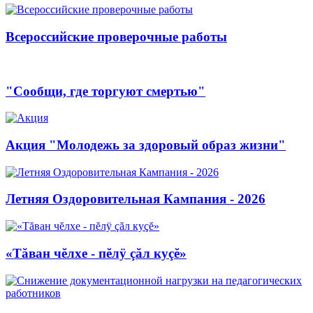
Всероссийские проверочные работы
"Сообщи, где торгуют смертью"
Акция "Молодежь за здоровый образ жизни"
Летняя Оздоровительная Кампания - 2026
«Тăван чĕлхе - пĕлÿ çăл куçĕ»