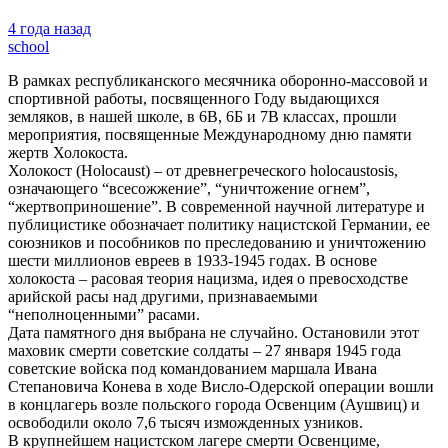
4 года назад
school
В рамках республиканского месячника оборонно-массовой и
спортивной работы, посвященного Году выдающихся
земляков, в нашей школе, в 6В, 6Б и 7В классах, прошли
мероприятия, посвященные Международному дню памяти
жертв Холокоста.
Холокост (Holocaust) – от древнегреческого holocaustosis,
означающего “всесожжение”, “уничтожение огнем”,
“жертвоприношение”. В современной научной литературе и
публицистике обозначает политику нацистской Германии, ее
союзников и пособников по преследованию и уничтожению
шести миллионов евреев в 1933-1945 годах. В основе
холокоста – расовая теория нацизма, идея о превосходстве
арийской расы над другими, признаваемыми
“неполноценными” расами.
Дата памятного дня выбрана не случайно. Остановили этот
маховик смерти советские солдаты – 27 января 1945 года
советские войска под командованием маршала Ивана
Степановича Конева в ходе Висло-Одерской операции вошли
в концлагерь возле польского города Освенцим (Аушвиц) и
освободили около 7,6 тысяч изможденных узников.
В крупнейшем нацистском лагере смерти Освенциме,