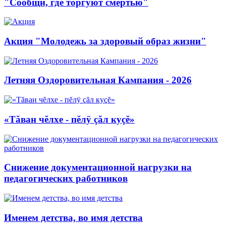
"Сообщи, где торгуют смертью"
Акция "Молодежь за здоровый образ жизни"
Летняя Оздоровительная Кампания - 2026
«Тăван чĕлхе - пĕлÿ çăл куçĕ»
Снижение документационной нагрузки на
педагогических работников
Именем детства, во имя детства