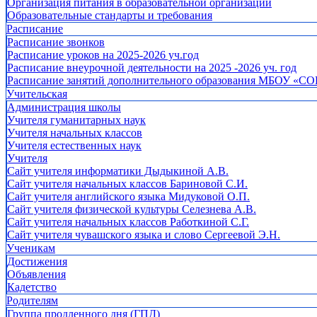
Организация питания в образовательной организации
Образовательные стандарты и требования
Расписание
Расписание звонков
Расписание уроков на 2025-2026 уч.год
Расписание внеурочной деятельности на 2025 -2026 уч. год
Расписание занятий дополнительного образования МБОУ «СО
Учительская
Администрация школы
Учителя гуманитарных наук
Учителя начальных классов
Учителя естественных наук
Учителя
Cайт учителя информатики Дыдыкиной А.В.
Сайт учителя начальных классов Бариновой С.И.
Сайт учителя английского языка Мидуковой О.П.
Сайт учителя физической культуры Селезнева А.В.
Сайт учителя начальных классов Работкиной С.Г.
Сайт учителя чувашского языка и слово Сергеевой Э.Н.
Ученикам
Достижения
Объявления
Кадетство
Родителям
Группа продленного дня (ГПД)