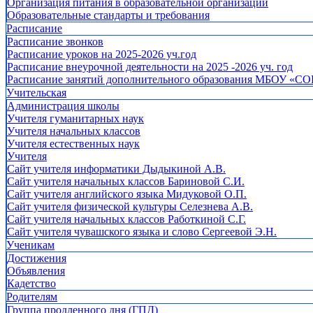
Организация питания в образовательной организации
Образовательные стандарты и требования
Расписание
Расписание звонков
Расписание уроков на 2025-2026 уч.год
Расписание внеурочной деятельности на 2025 -2026 уч. год
Расписание занятий дополнительного образования МБОУ «СО
Учительская
Администрация школы
Учителя гуманитарных наук
Учителя начальных классов
Учителя естественных наук
Учителя
Cайт учителя информатики Дыдыкиной А.В.
Сайт учителя начальных классов Бариновой С.И.
Сайт учителя английского языка Мидуковой О.П.
Сайт учителя физической культуры Селезнева А.В.
Сайт учителя начальных классов Работкиной С.Г.
Сайт учителя чувашского языка и слово Сергеевой Э.Н.
Ученикам
Достижения
Объявления
Кадетство
Родителям
Группа продленного дня (ГПД)