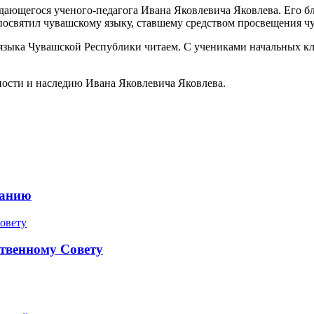
ающегося ученого-педагога Ивана Яковлевича Яковлева. Его бл
посвятил чувашскому языку, ставшему средством просвещения ч
ыка Чувашской Республики читаем. С учениками начальных кла
сти и наследию Ивана Яковлевича Яковлева.
ранию
твенному Совету