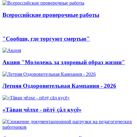
Всероссийские проверочные работы
"Сообщи, где торгуют смертью"
Акция "Молодежь за здоровый образ жизни"
Летняя Оздоровительная Кампания - 2026
«Тăван чĕлхе - пĕлÿ çăл куçĕ»