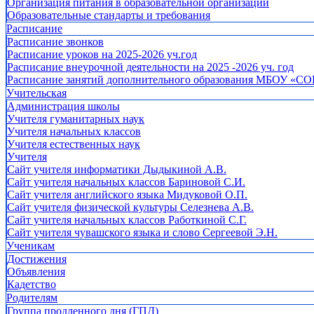
Организация питания в образовательной организации
Образовательные стандарты и требования
Расписание
Расписание звонков
Расписание уроков на 2025-2026 уч.год
Расписание внеурочной деятельности на 2025 -2026 уч. год
Расписание занятий дополнительного образования МБОУ «СО
Учительская
Администрация школы
Учителя гуманитарных наук
Учителя начальных классов
Учителя естественных наук
Учителя
Cайт учителя информатики Дыдыкиной А.В.
Сайт учителя начальных классов Бариновой С.И.
Сайт учителя английского языка Мидуковой О.П.
Сайт учителя физической культуры Селезнева А.В.
Сайт учителя начальных классов Работкиной С.Г.
Сайт учителя чувашского языка и слово Сергеевой Э.Н.
Ученикам
Достижения
Объявления
Кадетство
Родителям
Группа продленного дня (ГПД)