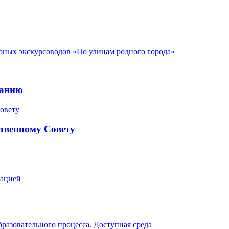
ых экскурсоводов «По улицам родного города»
ранию
твенному Совету
зацией
разовательного процесса. Доступная среда