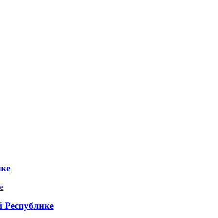
ике
 Республике