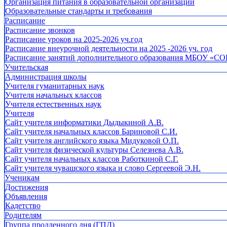
Организация питания в образовательной организации
Образовательные стандарты и требования
Расписание
Расписание звонков
Расписание уроков на 2025-2026 уч.год
Расписание внеурочной деятельности на 2025 -2026 уч. год
Расписание занятий дополнительного образования МБОУ «СО
Учительская
Администрация школы
Учителя гуманитарных наук
Учителя начальных классов
Учителя естественных наук
Учителя
Cайт учителя информатики Дыдыкиной А.В.
Сайт учителя начальных классов Бариновой С.И.
Сайт учителя английского языка Мидуковой О.П.
Сайт учителя физической культуры Селезнева А.В.
Сайт учителя начальных классов Работкиной С.Г.
Сайт учителя чувашского языка и слово Сергеевой Э.Н.
Ученикам
Достижения
Объявления
Кадетство
Родителям
Группа продленного дня (ГПД)