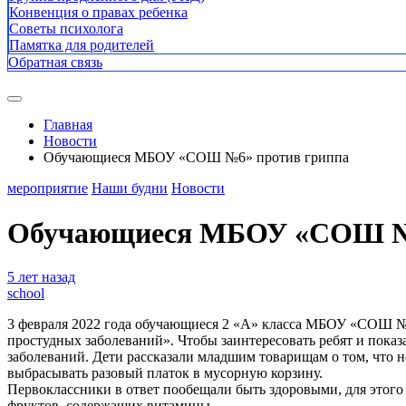
Конвенция о правах ребенка
Советы психолога
Памятка для родителей
Обратная связь
Главная
Новости
Обучающиеся МБОУ «СОШ №6» против гриппа
мероприятие
Наши будни
Новости
Обучающиеся МБОУ «СОШ №6
5 лет назад
school
3 февраля 2022 года обучающиеся 2 «А» класса МБОУ «СОШ №
простудных заболеваний». Чтобы заинтересовать ребят и пока
заболеваний. Дети рассказали младшим товарищам о том, что 
выбрасывать разовый платок в мусорную корзину.
Первоклассники в ответ пообещали быть здоровыми, для этого 
фруктов, содержащих витамины.