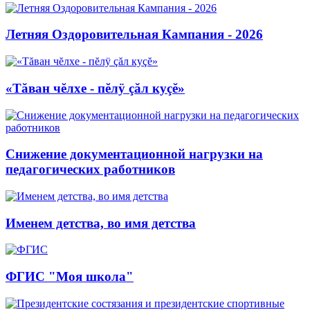
Летняя Оздоровительная Кампания - 2026
«Тăван чĕлхе - пĕлÿ çăл куçĕ»
Снижение документационной нагрузки на
педагогических работников
Именем детства, во имя детства
ФГИС "Моя школа"