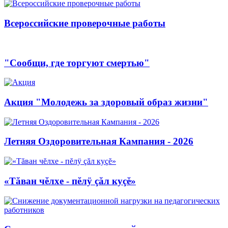
Всероссийские проверочные работы
"Сообщи, где торгуют смертью"
Акция "Молодежь за здоровый образ жизни"
Летняя Оздоровительная Кампания - 2026
«Тăван чĕлхе - пĕлÿ çăл куçĕ»