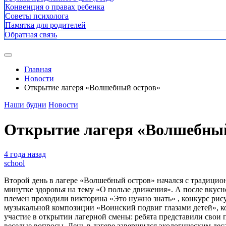
Конвенция о правах ребенка
Советы психолога
Памятка для родителей
Обратная связь
Главная
Новости
Открытие лагеря «Волшебный остров»
Наши будни
Новости
Открытие лагеря «Волшебный
4 года назад
school
Второй день в лагере «Волшебный остров» начался с традицио
минутке здоровья на тему «О пользе движения». А после вкусн
племен проходили викторина «Это нужно знать» , конкурс рис
музыкальной композиции «Воинский подвиг глазами детей», кот
участие в открытии лагерной смены: ребята представили свои 
веселые вопросы. День в лагере завершился экологическим де