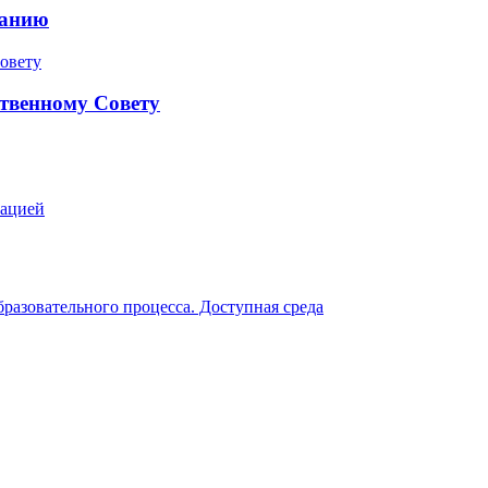
ранию
твенному Совету
зацией
разовательного процесса. Доступная среда