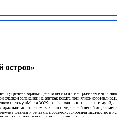
 остров»
нной утренней зарядки: ребята весело и с настроением выполня
ой сладкой запеканки на завтрак ребята принялись изготавлива
унков на тему «Мы за ЗОЖ», информационный час на тему «Здор
орая напомнила о том, как важен мир, какой ценой он достаетс
племена, девизы и речевки, продемонстрировали мастерство в и
сантом и подвижными играми на свежем воздухе.