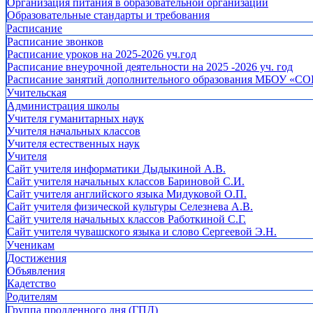
Организация питания в образовательной организации
Образовательные стандарты и требования
Расписание
Расписание звонков
Расписание уроков на 2025-2026 уч.год
Расписание внеурочной деятельности на 2025 -2026 уч. год
Расписание занятий дополнительного образования МБОУ «СО
Учительская
Администрация школы
Учителя гуманитарных наук
Учителя начальных классов
Учителя естественных наук
Учителя
Cайт учителя информатики Дыдыкиной А.В.
Сайт учителя начальных классов Бариновой С.И.
Сайт учителя английского языка Мидуковой О.П.
Сайт учителя физической культуры Селезнева А.В.
Сайт учителя начальных классов Работкиной С.Г.
Сайт учителя чувашского языка и слово Сергеевой Э.Н.
Ученикам
Достижения
Объявления
Кадетство
Родителям
Группа продленного дня (ГПД)