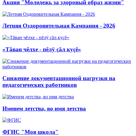
Акция "Молодежь за здоровый образ жизни"
Летняя Оздоровительная Кампания - 2026
«Тăван чĕлхе - пĕлÿ çăл куçĕ»
Снижение документационной нагрузки на
педагогических работников
Именем детства, во имя детства
ФГИС "Моя школа"