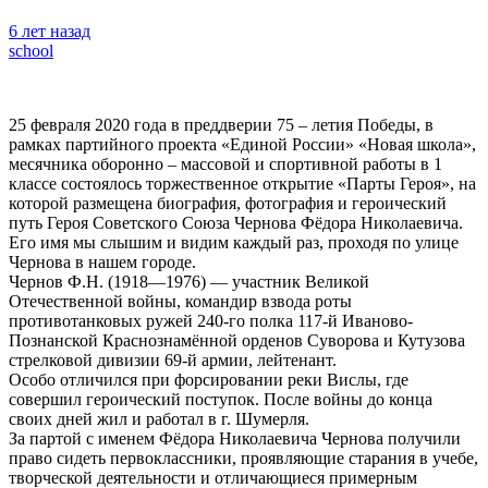
6 лет назад
school
25 февраля 2020 года в преддверии 75 – летия Победы, в
рамках партийного проекта «Единой России» «Новая школа»,
месячника оборонно – массовой и спортивной работы в 1
классе состоялось торжественное открытие «Парты Героя», на
которой размещена биография, фотография и героический
путь Героя Советского Союза Чернова Фёдора Николаевича.
Его имя мы слышим и видим каждый раз, проходя по улице
Чернова в нашем городе.
Чернов Ф.Н. (1918—1976) — участник Великой
Отечественной войны, командир взвода роты
противотанковых ружей 240-го полка 117-й Иваново-
Познанской Краснознамённой орденов Суворова и Кутузова
стрелковой дивизии 69-й армии, лейтенант.
Особо отличился при форсировании реки Вислы, где
совершил героический поступок. После войны до конца
своих дней жил и работал в г. Шумерля.
За партой с именем Фёдора Николаевича Чернова получили
право сидеть первоклассники, проявляющие старания в учебе,
творческой деятельности и отличающиеся примерным