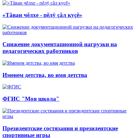
«Тăван чĕлхе - пĕлÿ çăл куçĕ»
Снижение документационной нагрузки на
педагогических работников
Именем детства, во имя детства
ФГИС "Моя школа"
Президентские состязания и президентские
спортивные игры