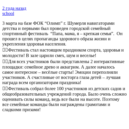
2 года назад
school
3 марта на базе ФОК “Олимп” г. Шумерля навигаторами
детства и первыми был проведен городской семейный
спортивный фестиваль “Папа, мама, я – крепкая семья”. Он
прошел в целях пропаганды здорового образа жизни и
укрепления здоровья населения.
🤸‍♀️Фестиваль стал настоящим праздником спорта, здоровья и
молодости! В зале царили смех, шум и веселье!
🤾‍♀️Для всех участников были представлены 2 интерактивные
площадки: семейное древо и аквагрим. А далее началось
самое интересное – весёлые старты! Эмоции переполняли
участников. А счастливые от восторга глаза детей – лучшая
награда всем организаторам праздника!
🏃‍♂️Фестиваль собрал более 100 участников из детских садов и
общеобразовательных учреждений города. Было очень сложно
оценивать силы команд, ведь все были на высоте. Поэтому
все семейные команды были награждены грамотами и
сладкими призами!