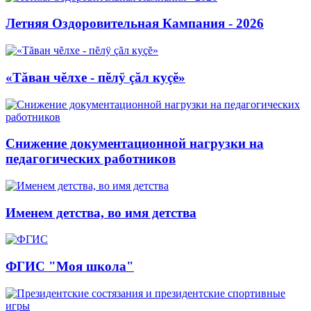
Летняя Оздоровительная Кампания - 2026
«Тăван чĕлхе - пĕлÿ çăл куçĕ»
Снижение документационной нагрузки на
педагогических работников
Именем детства, во имя детства
ФГИС "Моя школа"