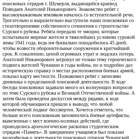
поисковых отрядов г. Шумерля, выдающийся краевед
Пояндаев Анатолий Никанорович. Знакомство ребят с
высокоуважаемым земляком началось со вступительной речи.
Трогательно и выразительно выступили наши поисковики со
стихотворениями собственного сочинения о строительстве
Сурского рубежа. Ребята передали те эмоции, которые
испытывали мирные жители в тяжелейших условиях суровой
зимы 1941 года, ведь им буквально понадобилось 45 дней,
чтобы возвести оборонительные сооружения в кратчайший
срок. К сожалению, ценой огромных утрат и людских потерь.
Анатолий Никанорович затронул не только тему героического
подвига жителей Чувашии в годы войны, но и подробно дал
историческую справку о местах расположения боевых армий,
показал карту местности. Познакомил ребят с записями
дневника о проделанной поисковой деятельности. В ходе
беседы поисковики задавали много их волнующих вопросов
по теме Сурского рубежа и Великой Отечественной войны. А
затем была проведена дискуссия между рядами, в ходе
которой обучающиеся пришли к выводу, что любой
человеческий подвиг бессмертен. Хочется отметить, что
больше всего поисковикам запомнились боевые артефакты,
вывезенные с мест военно-полевых действий, где
проводились археологические раскопки студенческим
отрядом «Память». В завершении учащимся был показан
видеофильм о деятельности поисковых отрядов Чувашской