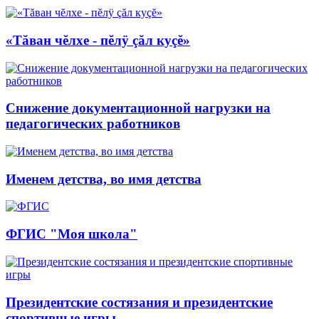
«Тăван чĕлхе - пĕлÿ çăл куçĕ»
Снижение документационной нагрузки на
педагогических работников
Именем детства, во имя детства
ФГИС "Моя школа"
Президентские состязания и президентские
спортивные игры