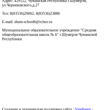
Адрес: 429122, Чувашская Республика г.Шумерля,
ул.Черняховского,д.27
Тел: 8(83536)29062, 8(83536)23886
Е-mail: shum-school6@rchuv.ru
Муниципальное образовательное учреждение "Средняя
общеобразовательная школа № 6" г.Шумерля Чувашской
Республики
Создание и техническая поддержка сайта :
Vandraren -