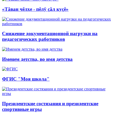
«Тăван чĕлхе - пĕлÿ çăл куçĕ»
Снижение документационной нагрузки на
педагогических работников
Именем детства, во имя детства
ФГИС "Моя школа"
Президентские состязания и президентские
спортивные игры