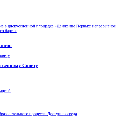
е в дискуссионной площадке «Движение Первых: непрерывное р
го барса»
ранию
твенному Совету
зацией
разовательного процесса. Доступная среда