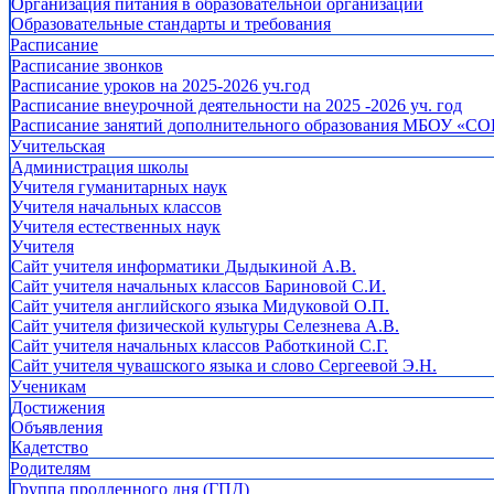
Организация питания в образовательной организации
Образовательные стандарты и требования
Расписание
Расписание звонков
Расписание уроков на 2025-2026 уч.год
Расписание внеурочной деятельности на 2025 -2026 уч. год
Расписание занятий дополнительного образования МБОУ «СО
Учительская
Администрация школы
Учителя гуманитарных наук
Учителя начальных классов
Учителя естественных наук
Учителя
Cайт учителя информатики Дыдыкиной А.В.
Сайт учителя начальных классов Бариновой С.И.
Сайт учителя английского языка Мидуковой О.П.
Сайт учителя физической культуры Селезнева А.В.
Сайт учителя начальных классов Работкиной С.Г.
Сайт учителя чувашского языка и слово Сергеевой Э.Н.
Ученикам
Достижения
Объявления
Кадетство
Родителям
Группа продленного дня (ГПД)