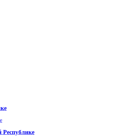
ике
 Республике