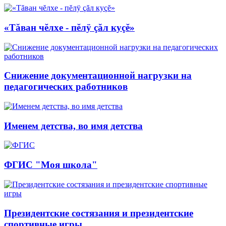
«Тăван чĕлхе - пĕлÿ çăл куçĕ»
Снижение документационной нагрузки на
педагогических работников
Именем детства, во имя детства
ФГИС "Моя школа"
Президентские состязания и президентские
спортивные игры