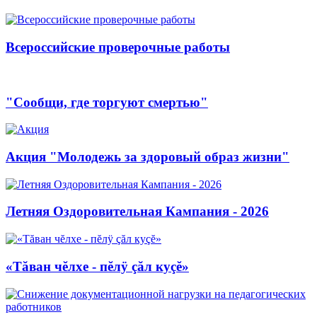
Всероссийские проверочные работы
"Сообщи, где торгуют смертью"
Акция "Молодежь за здоровый образ жизни"
Летняя Оздоровительная Кампания - 2026
«Тăван чĕлхе - пĕлÿ çăл куçĕ»