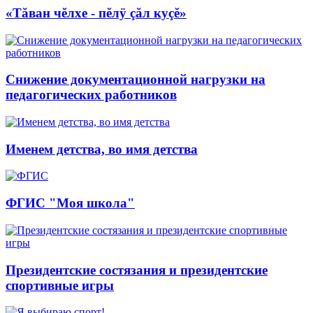
«Тăван чĕлхе - пĕлÿ çăл куçĕ»
Снижение документационной нагрузки на
педагогических работников
Именем детства, во имя детства
ФГИС "Моя школа"
Президентские состязания и президентские
спортивные игры