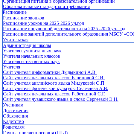
Организация питания в образовательной организации
Образовательные стандарты и требования
Расписание
Расписание звонков
Расписание уроков на 2025-2026 уч.год
Расписание внеурочной деятельности на 2025 -2026 уч. год
Расписание занятий дополнительного образования МБОУ «СО
Учительская
Администрация школы
Учителя гуманитарных наук
Учителя начальных классов
Учителя естественных наук
Учителя
Cайт учителя информатики Дыдыкиной А.В.
Сайт учителя начальных классов Бариновой С.И.
Сайт учителя английского языка Мидуковой О.П.
Сайт учителя физической культуры Селезнева А.В.
Сайт учителя начальных классов Работкиной С.Г.
Сайт учителя чувашского языка и слово Сергеевой Э.Н.
Ученикам
Достижения
Объявления
Кадетство
Родителям
Группа продленного дня (ГПД)