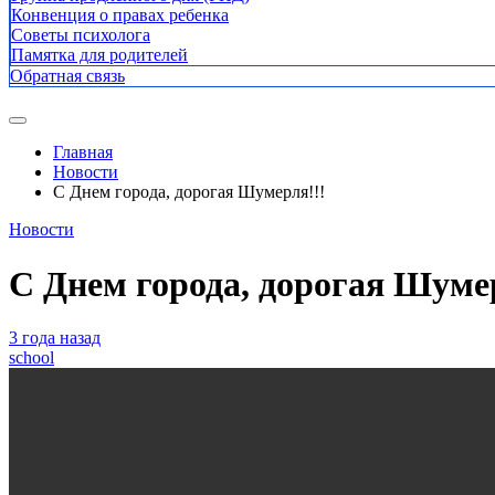
Конвенция о правах ребенка
Советы психолога
Памятка для родителей
Обратная связь
Главная
Новости
С Днем города, дорогая Шумерля!!!
Новости
С Днем города, дорогая Шуме
3 года назад
school