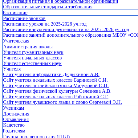
Организация питания в образовательной организации
Образовательные стандарты и требования
Расписание
Расписание звонков
Расписание уроков на 2025-2026 уч.год
Расписание внеурочной деятельности на 2025 -2026 уч. год
Расписание занятий дополнительного образования МБОУ «СО
Учительская
Администрация школы
Учителя гуманитарных наук
Учителя начальных классов
Учителя естественных наук
Учителя
Cайт учителя информатики Дыдыкиной А.В.
Сайт учителя начальных классов Бариновой С.И.
Сайт учителя английского языка Мидуковой О.П.
Сайт учителя физической культуры Селезнева А.В.
Сайт учителя начальных классов Работкиной С.Г.
Сайт учителя чувашского языка и слово Сергеевой Э.Н.
Ученикам
Достижения
Объявления
Кадетство
Родителям
Группа продленного дня (ГПД)