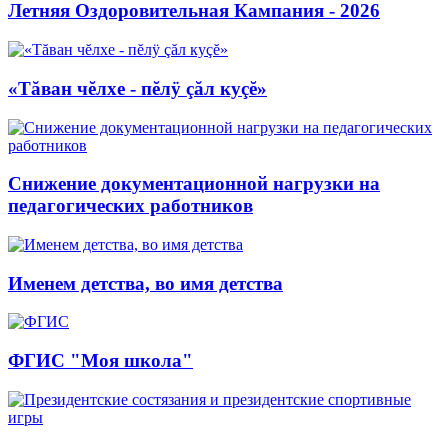
Летняя Оздоровительная Кампания - 2026
«Тăван чĕлхе - пĕлÿ çăл куçĕ»
Снижение документационной нагрузки на
педагогических работников
Именем детства, во имя детства
ФГИС "Моя школа"