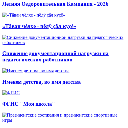
Летняя Оздоровительная Кампания - 2026
«Тăван чĕлхе - пĕлÿ çăл куçĕ»
Снижение документационной нагрузки на
педагогических работников
Именем детства, во имя детства
ФГИС "Моя школа"