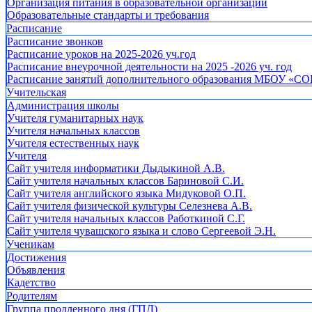
Организация питания в образовательной организации
Образовательные стандарты и требования
Расписание
Расписание звонков
Расписание уроков на 2025-2026 уч.год
Расписание внеурочной деятельности на 2025 -2026 уч. год
Расписание занятий дополнительного образования МБОУ «СО
Учительская
Администрация школы
Учителя гуманитарных наук
Учителя начальных классов
Учителя естественных наук
Учителя
Cайт учителя информатики Дыдыкиной А.В.
Сайт учителя начальных классов Бариновой С.И.
Сайт учителя английского языка Мидуковой О.П.
Сайт учителя физической культуры Селезнева А.В.
Сайт учителя начальных классов Работкиной С.Г.
Сайт учителя чувашского языка и слово Сергеевой Э.Н.
Ученикам
Достижения
Объявления
Кадетство
Родителям
Группа продленного дня (ГПД)