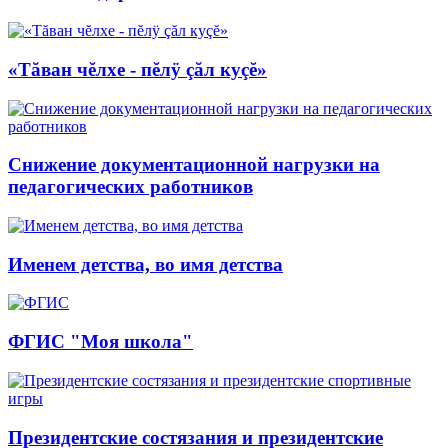
«Тăван чĕлхе - пĕлÿ çăл куçĕ»
Снижение документационной нагрузки на
педагогических работников
Именем детства, во имя детства
ФГИС "Моя школа"
Президентские состязания и президентские