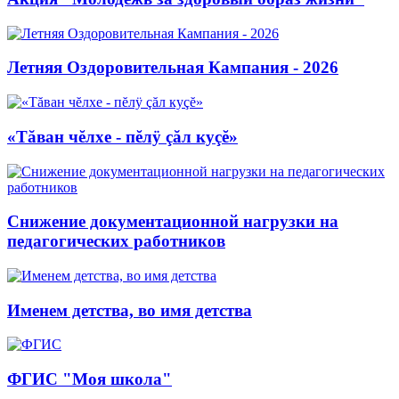
Летняя Оздоровительная Кампания - 2026
«Тăван чĕлхе - пĕлÿ çăл куçĕ»
Снижение документационной нагрузки на
педагогических работников
Именем детства, во имя детства
ФГИС "Моя школа"