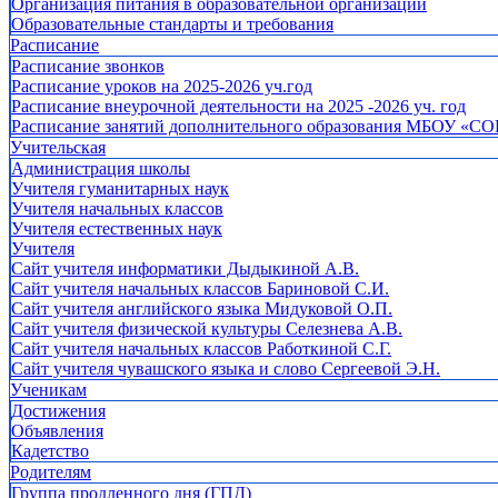
Организация питания в образовательной организации
Образовательные стандарты и требования
Расписание
Расписание звонков
Расписание уроков на 2025-2026 уч.год
Расписание внеурочной деятельности на 2025 -2026 уч. год
Расписание занятий дополнительного образования МБОУ «СО
Учительская
Администрация школы
Учителя гуманитарных наук
Учителя начальных классов
Учителя естественных наук
Учителя
Cайт учителя информатики Дыдыкиной А.В.
Сайт учителя начальных классов Бариновой С.И.
Сайт учителя английского языка Мидуковой О.П.
Сайт учителя физической культуры Селезнева А.В.
Сайт учителя начальных классов Работкиной С.Г.
Сайт учителя чувашского языка и слово Сергеевой Э.Н.
Ученикам
Достижения
Объявления
Кадетство
Родителям
Группа продленного дня (ГПД)