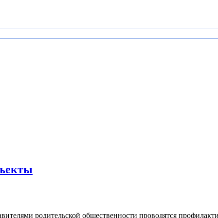
бъекты
вителями родительской общественности проводятся профилакти