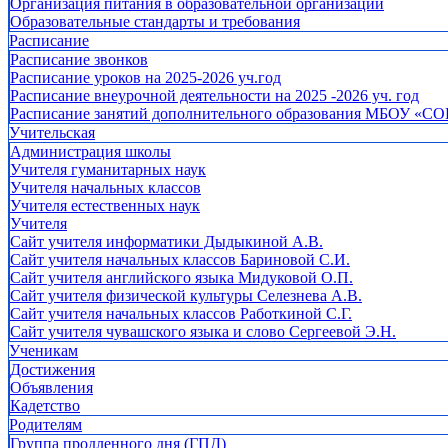
Организация питания в образовательной организации
Образовательные стандарты и требования
Расписание
Расписание звонков
Расписание уроков на 2025-2026 уч.год
Расписание внеурочной деятельности на 2025 -2026 уч. год
Расписание занятий дополнительного образования МБОУ «СО
Учительская
Администрация школы
Учителя гуманитарных наук
Учителя начальных классов
Учителя естественных наук
Учителя
Cайт учителя информатики Дыдыкиной А.В.
Сайт учителя начальных классов Бариновой С.И.
Сайт учителя английского языка Мидуковой О.П.
Сайт учителя физической культуры Селезнева А.В.
Сайт учителя начальных классов Работкиной С.Г.
Сайт учителя чувашского языка и слово Сергеевой Э.Н.
Ученикам
Достижения
Объявления
Кадетство
Родителям
Группа продленного дня (ГПД)