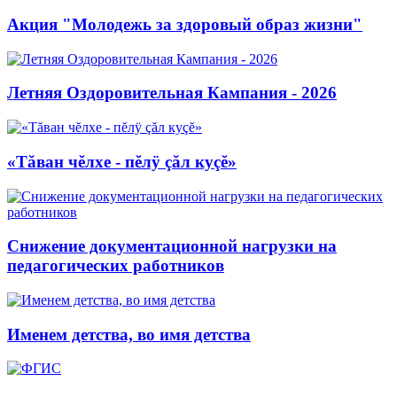
Акция "Молодежь за здоровый образ жизни"
Летняя Оздоровительная Кампания - 2026
«Тăван чĕлхе - пĕлÿ çăл куçĕ»
Снижение документационной нагрузки на
педагогических работников
Именем детства, во имя детства