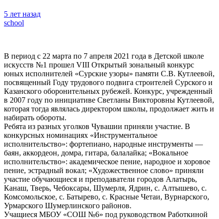
5 лет назад
school
В период с 22 марта по 7 апреля 2021 года в Детской школе
искусств №1 прошел VIII Открытый зональный конкурс
юных исполнителей «Сурские узоры» памяти С.В. Кутлеевой,
посвященный Году трудового подвига строителей Сурского и
Казанского оборонительных рубежей
. Конкурс, учрежденный
в 2007 году по инициативе Светланы Викторовны Кутлеевой,
которая тогда являлась директором школы, продолжает жить и
набирать обороты.
Ребята из разных уголков Чувашии приняли участие. В
конкурсных номинациях «Инструментальное
исполнительство»: фортепиано, народные инструменты —
баян, аккордеон, домра, гитара, балалайка; «Вокальное
исполнительство»: академическое пение, народное и хоровое
пение, эстрадный вокал; «Художественное слово» приняли
участие обучающиеся и преподаватели городов Алатырь,
Канаш, Тверь, Чебоксары, Шумерля, Ядрин, с. Алтышево, с.
Комсомольское, с. Батырево, с. Красные Четаи, Вурнарского,
Урмарского Шумерлинского районов.
Учащиеся МБОУ «СОШ №6» под руководством Работкиной