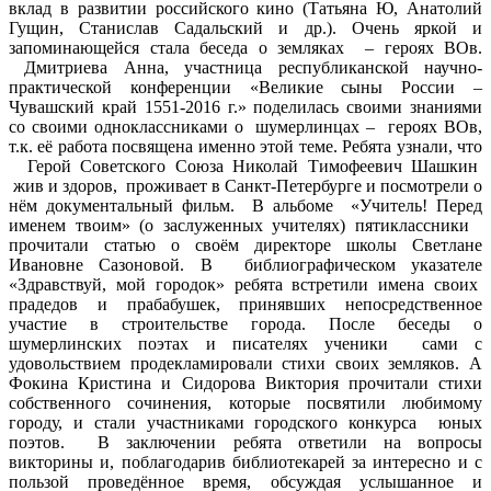
вклад в развитии российского кино (Татьяна Ю, Анатолий
Гущин, Станислав Садальский и др.). Очень яркой и
запоминающейся стала беседа о земляках – героях ВОв.
Дмитриева Анна, участница республиканской научно-
практической конференции «Великие сыны России –
Чувашский край 1551-2016 г.» поделилась своими знаниями
со своими одноклассниками о шумерлинцах – героях ВОв,
т.к. её работа посвящена именно этой теме. Ребята узнали, что
Герой Советского Союза Николай Тимофеевич Шашкин
жив и здоров, проживает в Санкт-Петербурге и посмотрели о
нём документальный фильм. В альбоме «Учитель! Перед
именем твоим» (о заслуженных учителях) пятиклассники
прочитали статью о своём директоре школы Светлане
Ивановне Сазоновой. В библиографическом указателе
«Здравствуй, мой городок» ребята встретили имена своих
прадедов и прабабушек, принявших непосредственное
участие в строительстве города. После беседы о
шумерлинских поэтах и писателях ученики сами с
удовольствием продекламировали стихи своих земляков. А
Фокина Кристина и Сидорова Виктория прочитали стихи
собственного сочинения, которые посвятили любимому
городу, и стали участниками городского конкурса юных
поэтов. В заключении ребята ответили на вопросы
викторины и, поблагодарив библиотекарей за интересно и с
пользой проведённое время, обсуждая услышанное и