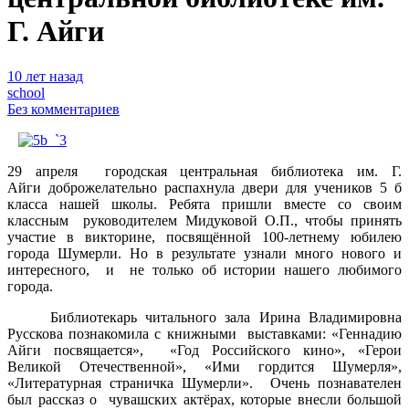
Г. Айги
10 лет назад
school
Без комментариев
29 апреля городская центральная библиотека им. Г.
Айги доброжелательно распахнула двери для учеников 5 б
класса нашей школы. Ребята пришли вместе со своим
классным руководителем Мидуковой О.П., чтобы принять
участие в викторине, посвящённой 100-летнему юбилею
города Шумерли.
Но в результате узнали много нового и
интересного, и не только об истории нашего любимого
города.
Библиотекарь читального зала Ирина Владимировна
Русскова познакомила с книжными выставками: «Геннадию
Айги посвящается», «Год Российского кино», «Герои
Великой Отечественной», «Ими гордится Шумерля»,
«Литературная страничка Шумерли». Очень познавателен
был рассказ о чувашских актёрах, которые внесли большой