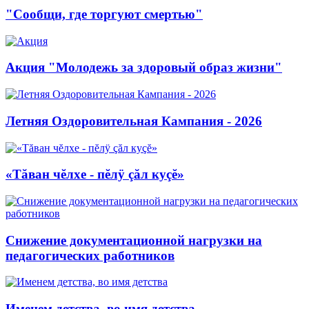
"Сообщи, где торгуют смертью"
Акция "Молодежь за здоровый образ жизни"
Летняя Оздоровительная Кампания - 2026
«Тăван чĕлхе - пĕлÿ çăл куçĕ»
Снижение документационной нагрузки на
педагогических работников
Именем детства, во имя детства