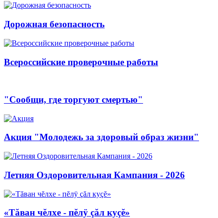
Дорожная безопасность
Всероссийские проверочные работы
"Сообщи, где торгуют смертью"
Акция "Молодежь за здоровый образ жизни"
Летняя Оздоровительная Кампания - 2026
«Тăван чĕлхе - пĕлÿ çăл куçĕ»