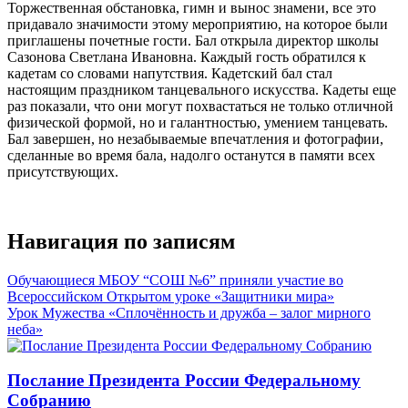
Торжественная обстановка, гимн и вынос знамени, все это
придавало значимости этому мероприятию, на которое были
приглашены почетные гости. Бал открыла директор школы
Сазонова Светлана Ивановна. Каждый гость обратился к
кадетам со словами напутствия. Кадетский бал стал
настоящим праздником танцевального искусства. Кадеты еще
раз показали, что они могут похвастаться не только отличной
физической формой, но и галантностью, умением танцевать.
Бал завершен, но незабываемые впечатления и фотографии,
сделанные во время бала, надолго останутся в памяти всех
присутствующих.
Навигация по записям
Обучающиеся МБОУ “СОШ №6” приняли участие во
Всероссийском Открытом уроке «Защитники мира»
Урок Мужества «Сплочённость и дружба – залог мирного
неба»
Послание Президента России Федеральному
Собранию