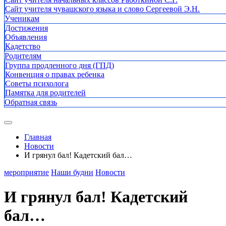
Сайт учителя чувашского языка и слово Сергеевой Э.Н.
Ученикам
Достижения
Объявления
Кадетство
Родителям
Группа продленного дня (ГПД)
Конвенция о правах ребенка
Советы психолога
Памятка для родителей
Обратная связь
Главная
Новости
И грянул бал! Кадетский бал…
мероприятие
Наши будни
Новости
И грянул бал! Кадетский
бал…