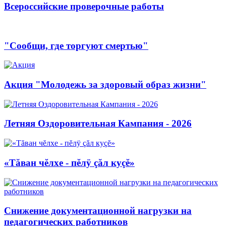
Всероссийские проверочные работы
"Сообщи, где торгуют смертью"
Акция "Молодежь за здоровый образ жизни"
Летняя Оздоровительная Кампания - 2026
«Тăван чĕлхе - пĕлÿ çăл куçĕ»
Снижение документационной нагрузки на
педагогических работников