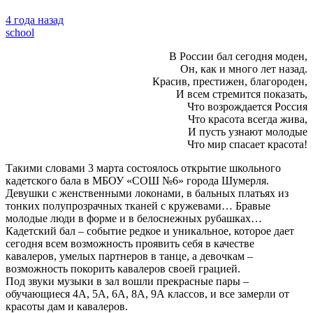
4 года назад
school
В России бал сегодня моден,
Он, как и много лет назад.
Красив, престижен, благороден,
И всем стремится показать,
Что возрождается Россия
Что красота всегда жива,
И пусть узнают молодые
Что мир спасает красота!
Такими словами 3 марта состоялось открытие школьного
кадетского бала в МБОУ «СОШ №6» города Шумерля.
Девушки с женственными локонами, в бальных платьях из
тонких полупрозрачных тканей с кружевами… Бравые
молодые люди в форме и в белоснежных рубашках…
Кадетский бал – событие редкое и уникальное, которое дает
сегодня всем возможность проявить себя в качестве
кавалеров, умелых партнеров в танце, а девочкам –
возможность покорить кавалеров своей грацией.
Под звуки музыки в зал вошли прекрасные пары –
обучающиеся 4А, 5А, 6А, 8А, 9А классов, и все замерли от
красоты дам и кавалеров.