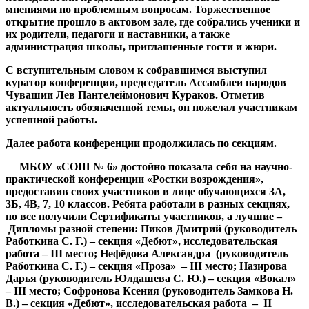
мнениями по проблемным вопросам. Торжественное
открытие прошло в актовом зале, где собрались ученики и
их родители, педагоги и наставники, а также
администрация школы, приглашенные гости и жюри.
С вступительным словом к собравшимся выступил
куратор конференции, председатель Ассамблеи народов
Чувашии Лев Пантелеймонович Кураков. Отметив
актуальность обозначенной темы, он пожелал участникам
успешной работы.
Далее работа конференции продолжилась по секциям.
МБОУ «СОШ № 6» достойно показала себя на научно-
практической конференции «Ростки возрождения»,
предоставив своих участников в лице обучающихся 3А,
3Б, 4В, 7, 10 классов. Ребята работали в разных секциях,
но все получили Сертификаты участников, а лучшие –
Дипломы разной степени: Пиков Дмитрий (руководитель
Работкина С. Г.) – секция «Дебют», исследовательская
работа – III место; Нефёдова Александра (руководитель
Работкина С. Г.) – секция «Проза» – III место; Назирова
Дарья (руководитель Юлдашева С. Ю.) – секция «Вокал»
– III место; Софронова Ксения (руководитель Замкова Н.
В.) – секция «Дебют», исследовательская работа – II