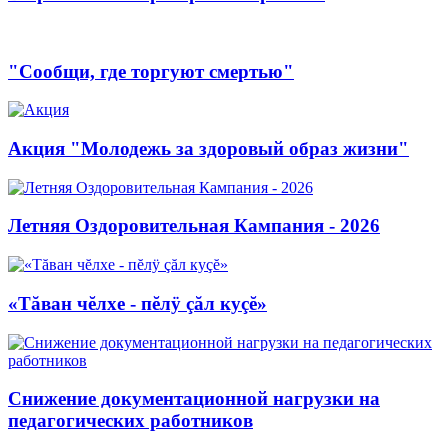
"Сообщи, где торгуют смертью"
Акция "Молодежь за здоровый образ жизни"
Летняя Оздоровительная Кампания - 2026
«Тăван чĕлхе - пĕлÿ çăл куçĕ»
Снижение документационной нагрузки на
педагогических работников