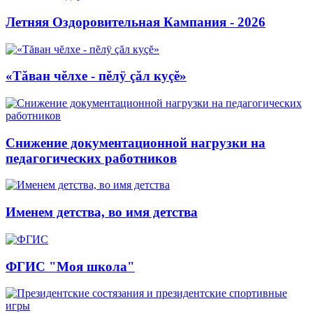
Летняя Оздоровительная Кампания - 2026
«Тăван чĕлхе - пĕлÿ çăл куçĕ»
Снижение документационной нагрузки на
педагогических работников
Именем детства, во имя детства
ФГИС "Моя школа"