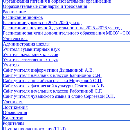
Организация питания в образовательной организации
Образовательные стандарты и требования
Расписание
Расписание звонков
Расписание уроков на 2025-2026 уч.год
Расписание внеурочной деятельности на 2025 -2026 уч. год
Расписание занятий дополнительного образования МБОУ «СО
Учительская
Администрация школы
Учителя гуманитарных наук
Учителя начальных классов
Учителя естественных наук
Учителя
Cайт учителя информатики Дыдыкиной А.В.
Сайт учителя начальных классов Бариновой С.И.
Сайт учителя английского языка Мидуковой О.П.
Сайт учителя физической культуры Селезнева А.В.
Сайт учителя начальных классов Работкиной С.Г.
Сайт учителя чувашского языка и слово Сергеевой Э.Н.
Ученикам
Достижения
Объявления
Кадетство
Родителям
Группа продленного дня (ГПД)