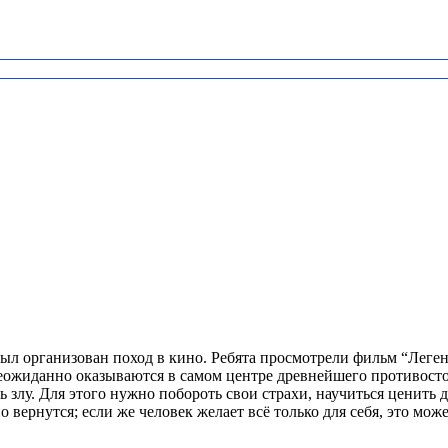
 был организован поход в кино. Ребята просмотрели фильм “Леге
еожиданно оказываются в самом центре древнейшего противостоя
ть злу. Для этого нужно побороть свои страхи, научиться ценит
о вернутся; если же человек желает всё только для себя, это мо