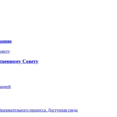
ранию
твенному Совету
зацией
разовательного процесса. Доступная среда