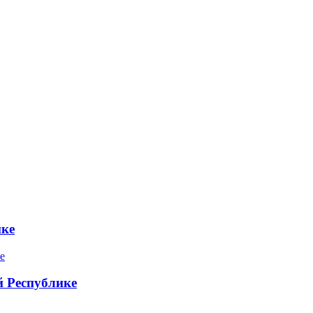
ике
 Республике