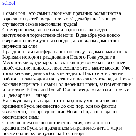
school
Новый год– это самый любимый праздник большинства
взрослых и детей, ведь в ночь с 31 декабря на 1 января
случаются самые настоящие чудеса!
С нетерпением, волнением и радостью люди ждут
наступления торжественной ночи. В декабре уже вовсю
сверкают огнями улицы городов, а в каждом доме стоит
наряженная елка.
Праздничная атмосфера царит повсюду: в домах, магазинах.
Корнями история празднования Нового Года уходит в
Месопотамию, где зародилась традиция отмечать весеннее
пробуждение природы, происходило это в марте месяце. Уже
тогда веселье длилось больше недели. Никто в эти дни не
работал, люди ходили на гуляния и веселые маскарады. Позже
обычай встречать Новый Год переняли греки, затем египтяне
и римляне. В России Новый Год не всегда отмечали в ночь с
31 декабря на 1 января.
На какую дату выпадал этот праздник у язычников, до
крещения Руси, неизвестно до сих пор, однако фактом
является то, что празднование Нового Года совпадало с
окончанием зимы.
С появлением нового летоисчисления, связанного с
крещением Руси, за праздником закрепилась дата 1 марта,
позже она передвинулась на 1 сентября.