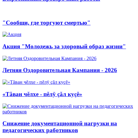
"Сообщи, где торгуют смертью"
Акция "Молодежь за здоровый образ жизни"
Летняя Оздоровительная Кампания - 2026
«Тăван чĕлхе - пĕлÿ çăл куçĕ»
Снижение документационной нагрузки на
педагогических работников