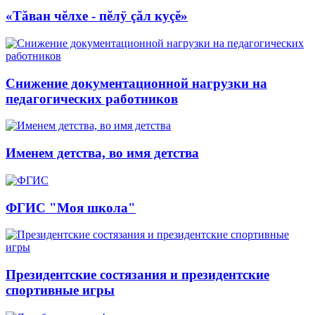
«Тăван чĕлхе - пĕлÿ çăл куçĕ»
Снижение документационной нагрузки на
педагогических работников
Именем детства, во имя детства
ФГИС "Моя школа"
Президентские состязания и президентские
спортивные игры