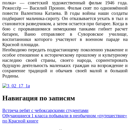
полка» — советский художественный фильм 1946 года.
Режиссёр — Василий Пронин. Фильм снят по одноимённой
повести Валентина Катаева. В годы войны наши солдаты
подбирают мальчика-сироту. Он отказывается уехать в тыл и
становится разведчиком, а затем остается при батарее. Когда в
бою с прорвавшимися немецкими танками гибнет расчет
батареи, Ваню отправляют в Суворовское училище,
воспитанники которого участвуют в военном параде на
Красной площади.
Необходимо передать подрастающему поколению уважение и
особое отношение к историческому прошлому и культурному
наследию своей страны, своего народа, сориентировать
будущую деятельность маленьких граждан на возрождение и
сохранение традиций и обычаев своей малой и большой
Родины.
Навигация по записям
Встреча ребят с чебоксарскими студентами
Обучающиеся 1 класса побывали в необычном «путешествие»
по Красной книге