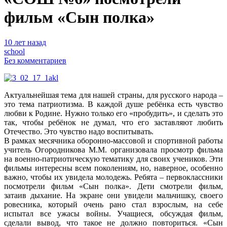
фильм «Сын полка»
10 лет назад
school
Без комментариев
Актуальнейшая тема для нашей страны, для русского народа –
это тема патриотизма. В каждой душе ребёнка есть чувство
любви к Родине.
Нужно только его «пробудить», и сделать это
так, чтобы ребёнок не думал, что его заставляют любить
Отечество. Это чувство надо воспитывать.
В рамках месячника оборонно-массовой и спортивной работы
учитель Огородникова М.М. организовала просмотр фильма
на военно-патриотическую тематику для своих учеников. Эти
фильмы интересны всем поколениям, но, наверное, особенно
важно, чтобы их увидела молодежь. Ребята – первоклассники
посмотрели фильм «Сын полка». Дети смотрели фильм,
затаив дыхание. На экране они увидели мальчишку, своего
ровесника, который очень рано стал взрослым, на себе
испытал все ужасы войны. Учащиеся, обсуждая фильм,
сделали вывод, что такое не должно повториться. «Сын