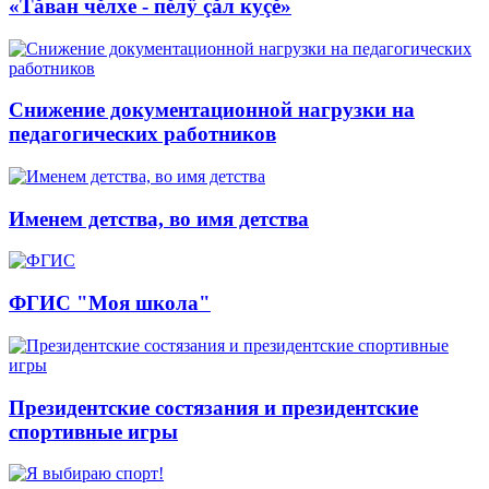
«Тăван чĕлхе - пĕлÿ çăл куçĕ»
Снижение документационной нагрузки на
педагогических работников
Именем детства, во имя детства
ФГИС "Моя школа"
Президентские состязания и президентские
спортивные игры