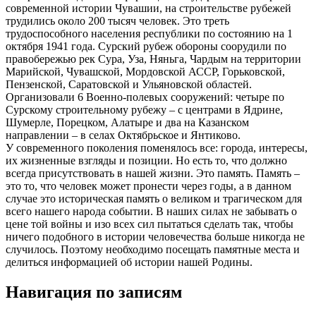
современной истории Чувашии, на строительстве рубежей
трудились около 200 тысяч человек. Это треть
трудоспособного населения республики по состоянию на 1
октября 1941 года. Сурский рубеж обороны соорудили по
правобережью рек Сура, Уза, Няньга, Чардым на территории
Марийской, Чувашской, Мордовской АССР, Горьковской,
Пензенской, Саратовской и Ульяновской областей.
Организовали 6 Военно-полевых сооружений: четыре по
Сурскому строительному рубежу – с центрами в Ядрине,
Шумерле, Порецком, Алатыре и два на Казанском
направлении – в селах Октябрьское и Янтиково.
У современного поколения поменялось все: города, интересы,
их жизненные взгляды и позиции. Но есть то, что должно
всегда присутствовать в нашей жизни. Это память. Память –
это то, что человек может пронести через годы, а в данном
случае это историческая память о великом и трагическом для
всего нашего народа событии. В наших силах не забывать о
цене той войны и изо всех сил пытаться сделать так, чтобы
ничего подобного в истории человечества больше никогда не
случилось. Поэтому необходимо посещать памятные места и
делиться информацией об истории нашей Родины.
Навигация по записям