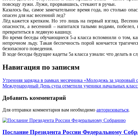
повсюду лужи. Лужи, прорвавшись, стекают в ручьи.
Казалось бы, самое замечательное время года, но столько оп
опасен для нас весенний лед?
Лёд кажется крепким. Но это лишь на первый взгляд. Весенни
опасности, а весенний – напитался талыми водами, побелел, 
превратиться в ледяную кашицу.
Во время беседы обучающиеся 5-а класса вспомнили о том, как
непрочном льду. Такая беспечность порой кончается трагичес
безопасного поведения.
В ходе беседы будущие кадеты 5а класса узнали: что делать в с
Навигация по записям
Утренняя зарядка в рамках месячника «Молодежь за здоровый 
Международный День супа отметили ученики начальных кла
Добавить комментарий
Для отправки комментария вам необходимо
авторизоваться
.
Послание Президента России Федеральному Соб