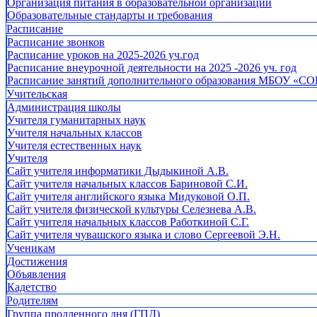
Организация питания в образовательной организации
Образовательные стандарты и требования
Расписание
Расписание звонков
Расписание уроков на 2025-2026 уч.год
Расписание внеурочной деятельности на 2025 -2026 уч. год
Расписание занятий дополнительного образования МБОУ «СО
Учительская
Администрация школы
Учителя гуманитарных наук
Учителя начальных классов
Учителя естественных наук
Учителя
Cайт учителя информатики Дыдыкиной А.В.
Сайт учителя начальных классов Бариновой С.И.
Сайт учителя английского языка Мидуковой О.П.
Сайт учителя физической культуры Селезнева А.В.
Сайт учителя начальных классов Работкиной С.Г.
Сайт учителя чувашского языка и слово Сергеевой Э.Н.
Ученикам
Достижения
Объявления
Кадетство
Родителям
Группа продленного дня (ГПД)