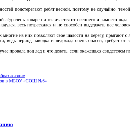
асностей подстерегают ребят весной, поэтому не случайно, темо
й лёд очень коварен и отличается от осеннего и зимнего льда
надулся, весь потрескался и не способен выдержать вес челов
 многие из них позволяют себе шалости на берегу, прыгают с л
ки, ведь период паводка и ледохода очень опасен, требует от
лучае провала под лед и что делать, если окажешься свидетелем 
образ жизни»
ссов в МБОУ «СОШ №6»
ранию