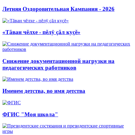
Летняя Оздоровительная Кампания - 2026
«Тăван чĕлхе - пĕлÿ çăл куçĕ»
Снижение документационной нагрузки на
педагогических работников
Именем детства, во имя детства
ФГИС "Моя школа"