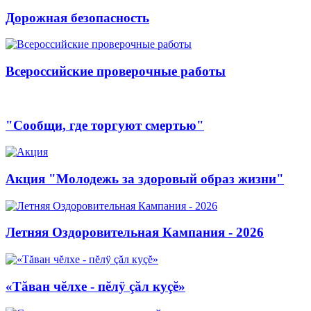
Дорожная безопасность
Всероссийские проверочные работы
"Сообщи, где торгуют смертью"
Акция "Молодежь за здоровый образ жизни"
Летняя Оздоровительная Кампания - 2026
«Тăван чĕлхе - пĕлÿ çăл куçĕ»