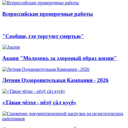
Всероссийские проверочные работы
"Сообщи, где торгуют смертью"
Акция "Молодежь за здоровый образ жизни"
Летняя Оздоровительная Кампания - 2026
«Тăван чĕлхе - пĕлÿ çăл куçĕ»