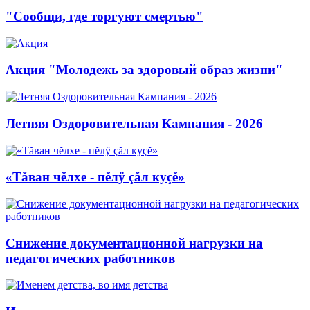
"Сообщи, где торгуют смертью"
Акция "Молодежь за здоровый образ жизни"
Летняя Оздоровительная Кампания - 2026
«Тăван чĕлхе - пĕлÿ çăл куçĕ»
Снижение документационной нагрузки на
педагогических работников