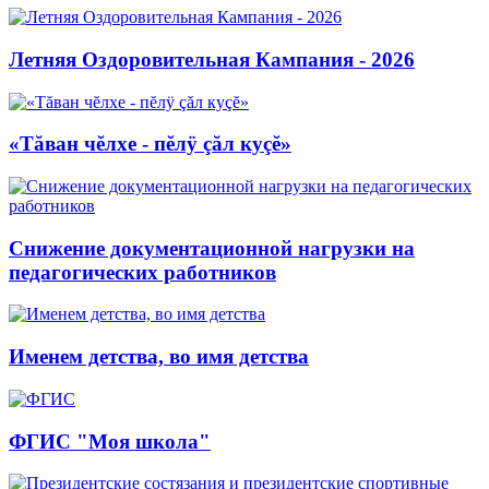
Летняя Оздоровительная Кампания - 2026
«Тăван чĕлхе - пĕлÿ çăл куçĕ»
Снижение документационной нагрузки на
педагогических работников
Именем детства, во имя детства
ФГИС "Моя школа"